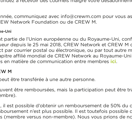
inuez à recevoir des courriels malgré votre désabonne
’année, communiquez avec info@crewm.com pour vous assu
REW Network Foundation ou de CREW M.
me-Uni
sant partie de l’Union européenne ou du Royaume-Uni, con
gueur depuis le 25 mai 2018, CREW Network et CREW M 
 par courrier postal ou électronique, ou par tout autre
itre affilié mondial de CREW Network au Royaume-Uni 
es en matière de communication entre membres
ici
.
REW M
eut être transférée à une autre personne.
 peuvent être remboursées, mais la participation peut êtr
embre).
el, il est possible d’obtenir un remboursement de 50% du c
boursement n’est plus possible. Il est toutefois possible d
 (membre versus non-membre). Nous vous prions de nous a