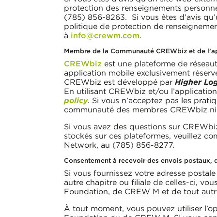
protection des renseignements personne
(785) 856-8263. Si vous êtes d’avis qu’u
politique de protection de renseigneme
à
info@crewm.com
.
Membre de la Communauté CREWbiz et de l’a
CREWbiz
est une plateforme de réseaut
application mobile exclusivement rése
CREWbiz est développé par
Higher Log
En utilisant CREWbiz et/ou l’applicatio
policy
. Si vous n’acceptez pas les prati
communauté des membres CREWbiz ni l
Si vous avez des questions sur CREWbiz 
stockés sur ces plateformes, veuillez 
Network, au (785) 856-8277.
Consentement à recevoir des envois postaux, d
Si vous fournissez votre adresse post
autre chapitre ou filiale de celles-ci
Foundation, de CREW M et de tout autre c
À tout moment, vous pouvez utiliser l