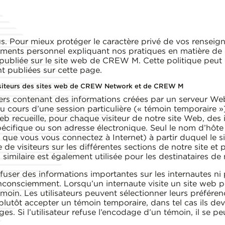
us. Pour mieux protéger le caractère privé de vos rensei
ements personnel expliquant nos pratiques en matière de co
 publiée sur le site web de CREW M. Cette politique peut 
nt publiées sur cette page.
isiteurs des sites web de CREW Network et de CREW M
ers contenant des informations créées par un serveur Web
 au cours d’une session particulière (« témoin temporaire »)
eb recueille, pour chaque visiteur de notre site Web, des
spécifique ou son adresse électronique. Seul le nom d’hôt
que vous vous connectez à Internet) à partir duquel le site
e visiteurs sur les différentes sections de notre site et p
similaire est également utilisée pour les destinataires de 
ffuser des informations importantes sur les internautes ni 
consciemment. Lorsqu’un internaute visite un site web pou
in. Les utilisateurs peuvent sélectionner leurs préférence
plutôt accepter un témoin temporaire, dans tel cas ils dev
es. Si l’utilisateur refuse l’encodage d’un témoin, il se pe