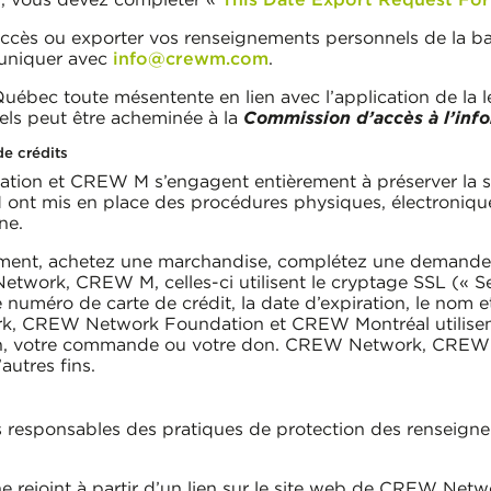
l’accès ou exporter vos renseignements personnels de la b
uniquer avec
info@crewm.com
.
uébec toute mésentente en lien avec l’application de la lé
els peut être acheminée à la
Commission d’accès à l’inf
de crédits
n et CREW M s’engagent entièrement à préserver la s
 mis en place des procédures physiques, électroniques
ne.
ement, achetez une marchandise, complétez une demande 
twork, CREW M, celles-ci utilisent le cryptage SSL (« Se
numéro de carte de crédit, la date d’expiration, le nom et
rk, CREW Network Foundation et CREW Montréal utilisen
ption, votre commande ou votre don. CREW Network, CR
autres fins.
esponsables des pratiques de protection des renseigne
ne rejoint à partir d’un lien sur le site web de CREW Netw