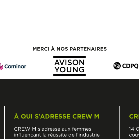
MERCI À NOS PARTENAIRES
À QUI S’ADRESSE CREW M
CR
CREW M s’adresse aux femmes
14 
influençant la réussite de l’industrie
cou