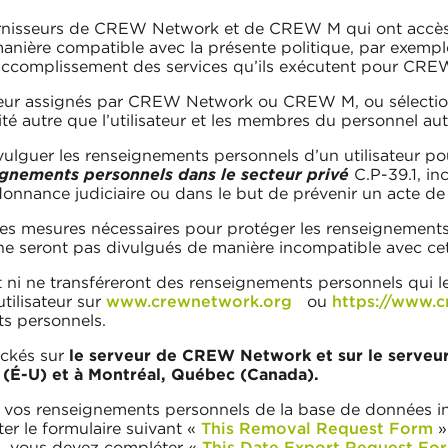
fournisseurs de CREW Network et de CREW M qui ont accè
anière compatible avec la présente politique, par exemple
l’accomplissement des services qu’ils exécutent pour C
teur assignés par CREW Network ou CREW M, ou sélectionné
tité autre que l’utilisateur et les membres du personnel
uer les renseignements personnels d’un utilisateur pou
eignements personnels dans le secteur privé
C.P-39.1, inc
onnance judiciaire ou dans le but de prévenir un acte de 
esures nécessaires pour protéger les renseignements pe
ne seront pas divulgués de manière incompatible avec cet
 ne transféreront des renseignements personnels qui leur
tilisateur sur
www.crewnetwork.org
ou
https://www.
ts personnels.
ockés sur
le serveur de CREW Network et sur le serv
s (É-U) et à Montréal, Québec (Canada).
e vos renseignements personnels de la base de données i
r le formulaire suivant «
This Removal Request Form
»
s, vous devez compléter «
This Date Export Request Fo