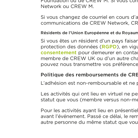
Foundation ou de CREW M. Si vous cont
Network ou CREW M.
Si vous changez de courriel en cours d
communications de CREW Network, C
Résidents de l’Union Européenne et du Royau
Si vous êtes un résident d’un pays fai
protection des données (
RGPD
), en vi
consentement
pour demeurer en contact
membre de CREW UK ou d’un autre chap
pouvez nous transmettre vos préférenc
Politique des remboursements de C
L’adhésion est non-remboursable et ne p
Les activités qui ont lieu en virtuel ne
statut que vous (membre versus non-m
Pour les activités ayant lieu en présenti
avant l’événement. Passé ce délai, le rem
autre personne du même statut que vous