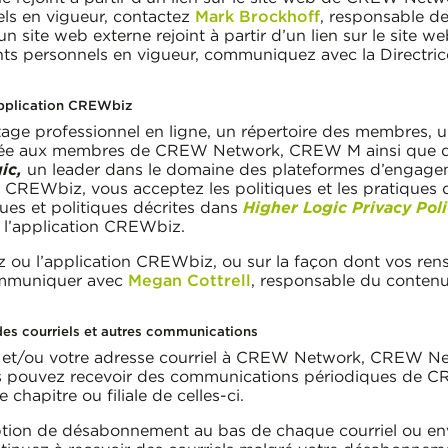
ls en vigueur, contactez
Mark Brockhoff
, responsable d
n site web externe rejoint à partir d’un lien sur le site
nts personnels en vigueur, communiquez avec la Directri
pplication CREWbiz
age professionnel en ligne, un répertoire des membres, u
rvée aux membres de CREW Network, CREW M ainsi que d’a
ic,
un leader dans le domaine des plateformes d’engagem
n CREWbiz, vous acceptez les politiques et les pratiques
ques et politiques décrites dans
Higher Logic Privacy Pol
’application CREWbiz.
ou l’application CREWbiz, ou sur la façon dont vos rens
communiquer avec
Megan Cottrell
, responsable du conte
es courriels et autres communications
ale et/ou votre adresse courriel à CREW Network, CREW 
, vous pouvez recevoir des communications périodiques 
hapitre ou filiale de celles-ci.
’option de désabonnement au bas de chaque courriel o