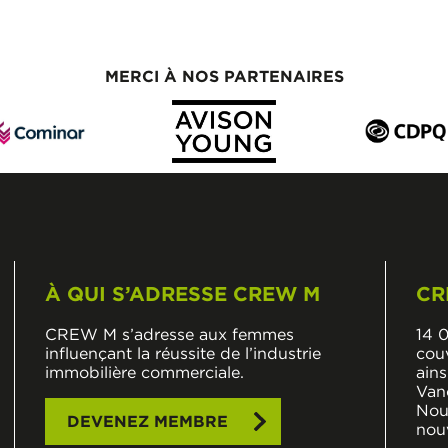
MERCI À NOS PARTENAIRES
À QUI S’ADRESSE CREW M
CR
CREW M s’adresse aux femmes
14 
influençant la réussite de l’industrie
cou
immobilière commerciale.
ains
Van
Nouv
DEVENEZ MEMBRE
nou