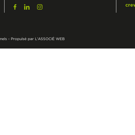
cre
nels
-
Propulsé par L'ASSOCIÉ WEB