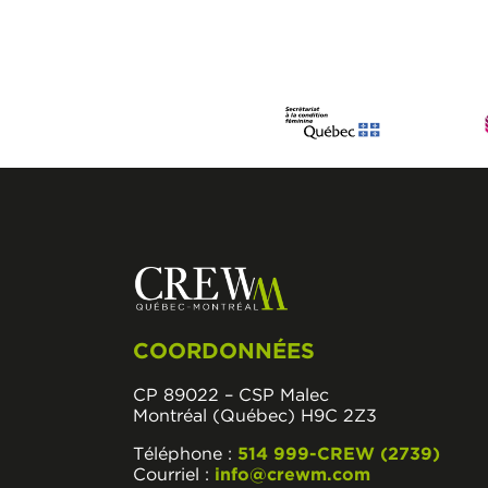
COORDONNÉES
CP 89022 – CSP Malec
Montréal (Québec) H9C 2Z3
Téléphone :
514 999-CREW (2739)
Courriel :
info@crewm.com