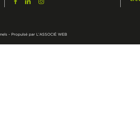
nels
-
Propulsé par L'ASSOCIÉ WEB