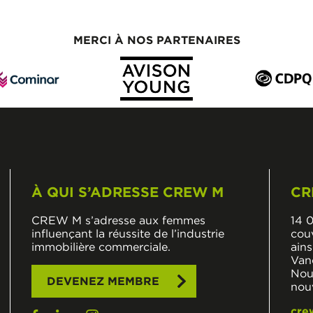
MERCI À NOS PARTENAIRES
À QUI S’ADRESSE CREW M
CR
CREW M s’adresse aux femmes
14 
influençant la réussite de l’industrie
cou
immobilière commerciale.
ains
Van
Nouv
DEVENEZ MEMBRE
nou
cre