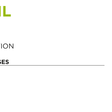
IL
ION
SES