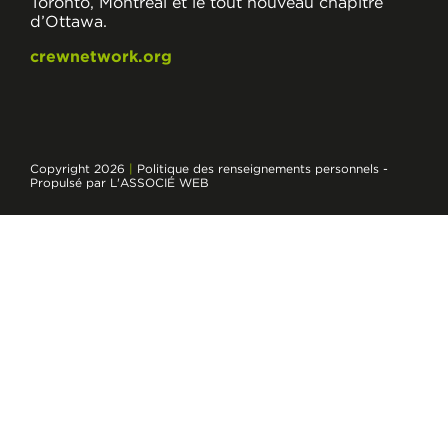
Toronto, Montréal et le tout nouveau chapitre
d’Ottawa.
crewnetwork.org
Copyright 2026
|
Politique des renseignements personnels
-
Propulsé par L'ASSOCIÉ WEB