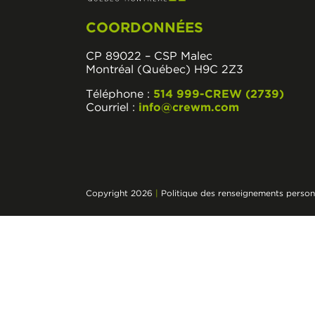
COORDONNÉES
CP 89022 – CSP Malec
Montréal (Québec) H9C 2Z3
Téléphone :
514 999-CREW (2739)
Courriel :
info@crewm.com
Copyright 2026
|
Politique des renseignements person