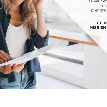
se veut êt
re
prendre 
CE P
MISE E